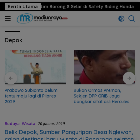
, MPM Honda Jatim Borong 8 Gelar di Safety Riding Honda
Berita Utama
Depok
Prabowo Subianto belum
Bukan Ormas Preman,
tentu maju lagi di Pilpres
Sekjen DPP GRIB Jaya
2029
bongkar sifat asli Hercules
Budaya
,
Wisata
20 Januari 2019
Belik Depok, Sumber Panguripan Desa Nglewan,
calon destinasi baru wisata di Ponorogo selatan