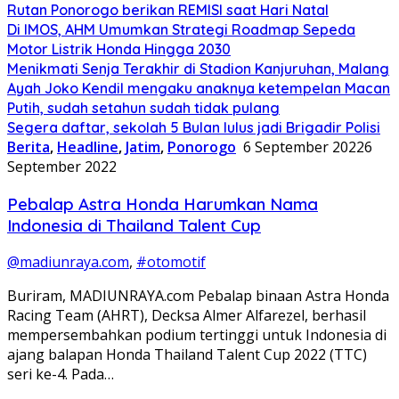
Rutan Ponorogo berikan REMISI saat Hari Natal
Di IMOS, AHM Umumkan Strategi Roadmap Sepeda
Motor Listrik Honda Hingga 2030
Menikmati Senja Terakhir di Stadion Kanjuruhan, Malang
Ayah Joko Kendil mengaku anaknya ketempelan Macan
Putih, sudah setahun sudah tidak pulang
Segera daftar, sekolah 5 Bulan lulus jadi Brigadir Polisi
Berita
,
Headline
,
Jatim
,
Ponorogo
6 September 2022
6
September 2022
Pebalap Astra Honda Harumkan Nama
Indonesia di Thailand Talent Cup
@madiunraya.com
,
#otomotif
Buriram, MADIUNRAYA.com Pebalap binaan Astra Honda
Racing Team (AHRT), Decksa Almer Alfarezel, berhasil
mempersembahkan podium tertinggi untuk Indonesia di
ajang balapan Honda Thailand Talent Cup 2022 (TTC)
seri ke-4. Pada…