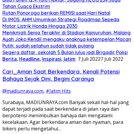
Tahan Cuaca Ekstrim
Rutan Ponorogo berikan REMISI saat Hari Natal
Di IMOS, AHM Umumkan Strategi Roadmap Sepeda
Motor Listrik Honda Hingga 2030
Menikmati Senja Terakhir di Stadion Kanjuruhan, Malang
Ayah Joko Kendil mengaku anaknya ketempelan Macan
Putih, sudah setahun sudah tidak pulang
Segera daftar, sekolah 5 Bulan lulus jadi Brigadir Polisi
Berita
,
Headline
,
Inspirasi
,
Jatim
7 Juli 2022
7 Juli 2022
Cari_Aman Saat Berkendara, Kenali Potensi
Bahaya Sejak Dini, Begini Caranya
@madiunraya.com
,
#Jatim Hits
Surabaya, MADIUNRAYA.com Banyak sekali hal-hal yang
dapat terjadi pada saat berkendara di jalan raya dan
berpotensi menimbulkan bahaya dan mengalami
kecelakaan. Agar berkendara aman dan nyaman, para
bikers perlu mengetahui…