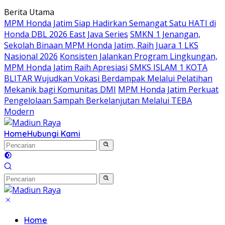
Langsung
Berita Utama
ke
MPM Honda Jatim Siap Hadirkan Semangat Satu HATI di
konten
Honda DBL 2026 East Java Series
SMKN 1 Jenangan,
Sekolah Binaan MPM Honda Jatim, Raih Juara 1 LKS
Nasional 2026
Konsisten Jalankan Program Lingkungan,
MPM Honda Jatim Raih Apresiasi
SMKS ISLAM 1 KOTA
BLITAR Wujudkan Vokasi Berdampak Melalui Pelatihan
Mekanik bagi Komunitas DMI
MPM Honda Jatim Perkuat
Pengelolaan Sampah Berkelanjutan Melalui TEBA
Modern
Home
Hubungi Kami
Home