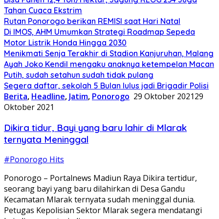
Tahan Cuaca Ekstrim
Rutan Ponorogo berikan REMISI saat Hari Natal
Di IMOS, AHM Umumkan Strategi Roadmap Sepeda
Motor Listrik Honda Hingga 2030
Menikmati Senja Terakhir di Stadion Kanjuruhan, Malang
Ayah Joko Kendil mengaku anaknya ketempelan Macan
Putih, sudah setahun sudah tidak pulang
Segera daftar, sekolah 5 Bulan lulus jadi Brigadir Polisi
Berita
,
Headline
,
Jatim
,
Ponorogo
29 Oktober 2021
29
Oktober 2021
Dikira tidur, Bayi yang baru lahir di Mlarak
ternyata Meninggal
#Ponorogo Hits
Ponorogo – Portalnews Madiun Raya Dikira tertidur,
seorang bayi yang baru dilahirkan di Desa Gandu
Kecamatan Mlarak ternyata sudah meninggal dunia.
Petugas Kepolisian Sektor Mlarak segera mendatangi