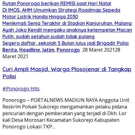
Rutan Ponorogo berikan REMISI saat Hari Natal
Di IMOS, AHM Umumkan Strategi Roadmap Sepeda
Motor Listrik Honda Hingga 2030
Menikmati Senja Terakhir di Stadion Kanjuruhan, Malang
Ayah Joko Kendil mengaku anaknya ketempelan Macan
Putih, sudah setahun sudah tidak pulang
Segera daftar, sekolah 5 Bulan lulus jadi Brigadir Polisi
Berita
,
Headline
,
Jatim
,
Ponorogo
28 Maret 2021
28
Maret 2021
Curi Ampli Masjid, Warga Plosojenar di Tangkap
Polisi
#Ponorogo Hits
Ponorogo – PORTALNEWS MADIUN RAYA Anggota Unit
Reskrim Polsek Sukorejo mengamankan pelaku pidana
pencurian dengan pemberatan yang terjadi di Dkh. Lor
kali Desa Morosari Kecamatan Sukorejo Kabupaten
Ponorogo Lokasi TKP…