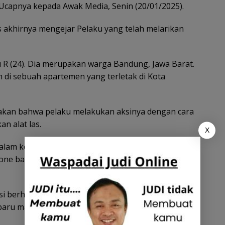
 Ucapnya kepada Awak Media, Senin (20/01/2025).
 akhirnya mengejar Pelaku yang telah melarikan
 R (24). Dia merupakan warga Bandung, Jawa Barat.
 di sebuah apartemen yang terletak di Kota
atakan bahwa pelaku melakukan aksinya dengan cara
n alat las.
X
dalam konter, pelaku mengambil berbagai barang
e baru, handphone servisan, serta uang tunai, ”
lisi berhasil mengamankan sejumlah barang bukti
 baru maupun bekas.