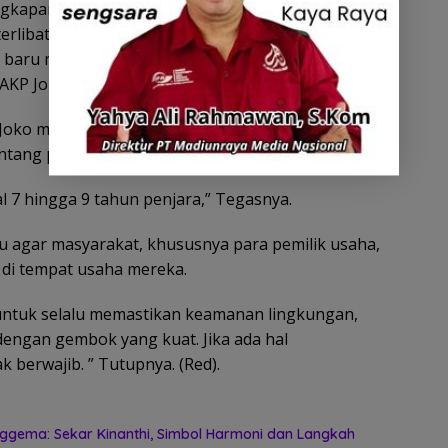
ngkapan R, namun kepolisian terus melakukan
rlibat dalam kasus ini. Dari tangan tersangka, kita
 baru maupun HP servisan. Kemudian untuk pelaku
 AKP Joko.
oko menjelaskan bahwa Pelaku dijerat dengan
tentang pencurian dengan pemberatan.
7 hingga 9 tahun penjara,” Tegasnya.
u agar masyarakat, khususnya para pemilik usaha,
di tempat usaha mereka.
untuk selalu memastikan keamanan lingkungan,
engan gembok yang kuat. Jika ada hal
 berwajib. ” Tutupnya. (Red).
ggema: Sekar Kinanthi, Simbol Harmoni dan Langkah