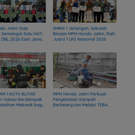
da Jatim Siap
SMKN 1 Jenangan, Sekolah
 Semangat Satu HATI
Binaan MPM Honda Jatim, Raih
 DBL 2026 East Java
Juara 1 LKS Nasional 2026
AM 1 KOTA BLITAR
MPM Honda Jatim Perkuat
n Vokasi Berdampak
Pengelolaan Sampah
Pelatihan Mekanik bagi
Berkelanjutan Melalui TEBA
as DMI
Modern