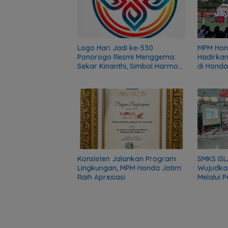
Logo Hari Jadi ke-530
MPM Hon
Ponorogo Resmi Menggema:
Hadirkan
Sekar Kinanthi, Simbol Harmoni
di Honda
dan Langkah Maju
Series
Konsisten Jalankan Program
SMKS ISL
Lingkungan, MPM Honda Jatim
Wujudka
Raih Apresiasi
Melalui 
Komunit