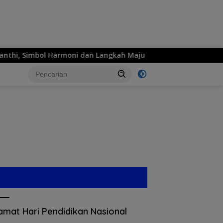
ni dan Langkah Maju
MPM Honda Jatim Siap Hadirkan S
amat Hari Pendidikan Nasional