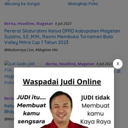
dibuang ke Sungai
ditangkap Polisi
Berita
,
Headline
,
Magetan
6 Juli 2023
Pererat Silaturahmi Ketua DPRD kabupaten Magetan
Sujatno, S.E.,M.M., Resmi Membuka Turnamen Bola
Volley Mitra Cup 1 Tahun 2023
@madiunraya.com
,
#Magetan Hits
Berita
,
Headline
,
Magetan
6 Juli 2023
X
Jual Gadis jadi PSK, Emak-Emak di
Magetan ditangkap Polisi
@madiunraya.com
,
#Magetan Hits
Berita
,
Headline
,
Magetan
2 Juli 2023
Ketua DPRD Magetan Hadiri Upacara HUT
Bhayangkara ke-77
@madiunraya.com
,
#Magetan Hits