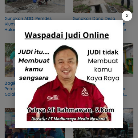
X
Gunakan ADD, Pemdes
Gunakan Dana Desa,
Klumutan Saradan Percantik
Pemdes Krokeh Sawahan,
Halaman Balai Desa dengan
Perbaiki Saluran Drainase
Pavingisasi
Bagikan 1 Rumah 1 Pohon,
Segera dibangun, Lahan
Pemdes Bukur Jiwan
Kopdes Merah Putih Desa
Galakkan Penghijauan
Purworejo Geger Madiun
telah ditetapkan