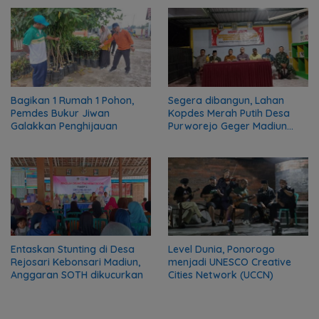
Bagikan 1 Rumah 1 Pohon,
Segera dibangun, Lahan
Pemdes Bukur Jiwan
Kopdes Merah Putih Desa
Galakkan Penghijauan
Purworejo Geger Madiun
telah ditetapkan
Entaskan Stunting di Desa
Level Dunia, Ponorogo
Rejosari Kebonsari Madiun,
menjadi UNESCO Creative
Anggaran SOTH dikucurkan
Cities Network (UCCN)