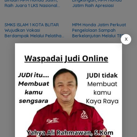
Binaan MPM Honda Jatim,
Lingkungan, MPM Honda
Raih Juara 1 LKS Nasional
Jatim Raih Apresiasi
2026
SMKS ISLAM 1 KOTA BLITAR
MPM Honda Jatim Perkuat
Wujudkan Vokasi
Pengelolaan Sampah
Berdampak Melalui Pelatihan
Berkelanjutan Melalui TEBA
X
Mekanik bagi Komunitas DMI
Modern