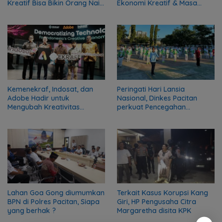
Kreatif Bisa Bikin Orang Naik
Ekonomi Kreatif & Masa
Gaji dari UMR, Lho!
Depan Media Bareng Para
Tokoh Penting
Kemenekraf, Indosat, dan
Peringati Hari Lansia
Adobe Hadir untuk
Nasional, Dinkes Pacitan
Mengubah Kreativitas
perkuat Pencegahan
Kreator Menjadi Peluang
Penyakit
Nyata
Lahan Goa Gong diumumkan
Terkait Kasus Korupsi Kang
BPN di Polres Pacitan, Siapa
Giri, HP Pengusaha Citra
yang berhak ?
Margaretha disita KPK