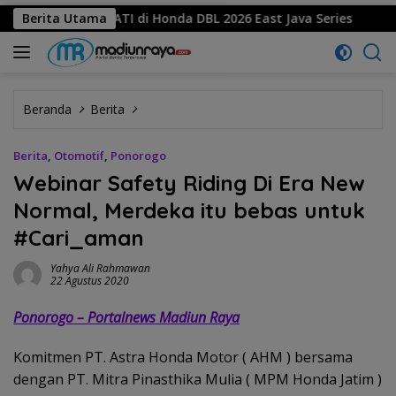
atu HATI di Honda DBL 2026 East Java Series
Berita Utama
SMKN 1 
Beranda
Berita
Berita
,
Otomotif
,
Ponorogo
Webinar Safety Riding Di Era New
Normal, Merdeka itu bebas untuk
#Cari_aman
Yahya Ali Rahmawan
22 Agustus 2020
Ponorogo – Portalnews Madiun Raya
Komitmen PT. Astra Honda Motor ( AHM ) bersama
dengan PT. Mitra Pinasthika Mulia ( MPM Honda Jatim )