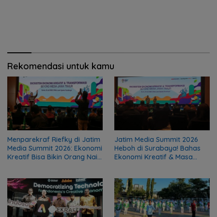
Rekomendasi untuk kamu
Menparekraf Riefky di Jatim
Jatim Media Summit 2026
Media Summit 2026: Ekonomi
Heboh di Surabaya! Bahas
Kreatif Bisa Bikin Orang Naik
Ekonomi Kreatif & Masa
Gaji dari UMR, Lho!
Depan Media Bareng Para
Tokoh Penting