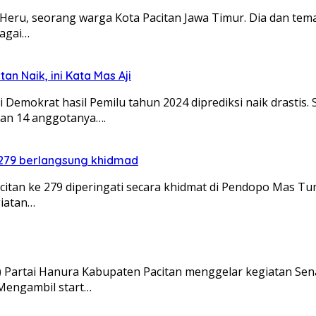
h Heru, seorang warga Kota Pacitan Jawa Timur. Dia dan t
bagai…
an Naik, ini Kata Mas Aji
 Demokrat hasil Pemilu tahun 2024 diprediksi naik drastis.
an 14 anggotanya….
 279 berlangsung khidmad
citan ke 279 diperingati secara khidmat di Pendopo Mas T
giatan…
Partai Hanura Kabupaten Pacitan menggelar kegiatan Se
 Mengambil start…