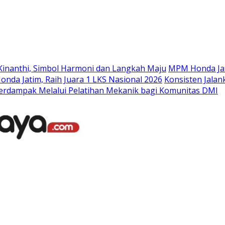
Langsung
ke
konten
Kinanthi, Simbol Harmoni dan Langkah Maju
MPM Honda Jat
da Jatim, Raih Juara 1 LKS Nasional 2026
Konsisten Jala
rdampak Melalui Pelatihan Mekanik bagi Komunitas DMI