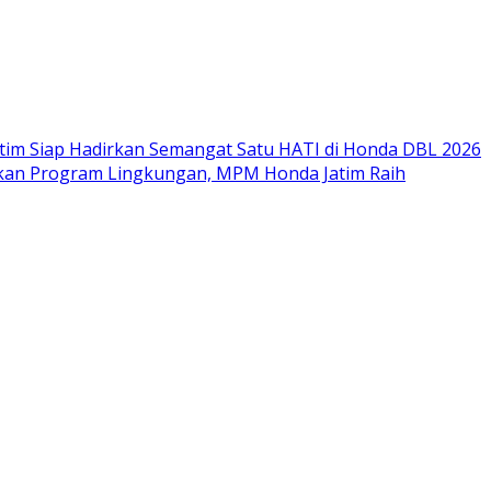
im Siap Hadirkan Semangat Satu HATI di Honda DBL 2026
nkan Program Lingkungan, MPM Honda Jatim Raih