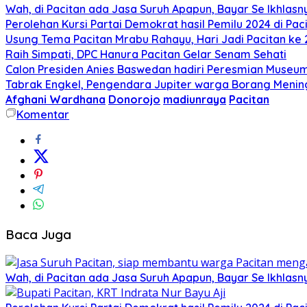
Wah, di Pacitan ada Jasa Suruh Apapun, Bayar Se Ikhlasn
Perolehan Kursi Partai Demokrat hasil Pemilu 2024 di Pacit
Usung Tema Pacitan Mrabu Rahayu, Hari Jadi Pacitan ke
Raih Simpati, DPC Hanura Pacitan Gelar Senam Sehati
Calon Presiden Anies Baswedan hadiri Peresmian Museum S
Tabrak Engkel, Pengendara Jupiter warga Borang Mening
Afghani Wardhana
Donorojo
madiunraya
Pacitan
Komentar
Baca Juga
Wah, di Pacitan ada Jasa Suruh Apapun, Bayar Se Ikhlasn