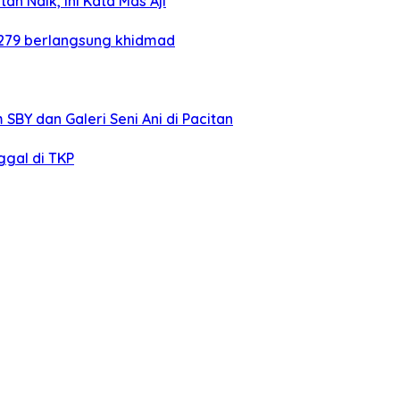
an Naik, ini Kata Mas Aji
 279 berlangsung khidmad
BY dan Galeri Seni Ani di Pacitan
gal di TKP