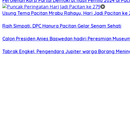
Perolehan Kursi Partai Demokrat hasil Pemilu 2024 di Pacit
Usung Tema Pacitan Mrabu Rahayu, Hari Jadi Pacitan ke
Raih Simpati, DPC Hanura Pacitan Gelar Senam Sehati
Calon Presiden Anies Baswedan hadiri Peresmian Museum S
Tabrak Engkel, Pengendara Jupiter warga Borang Mening