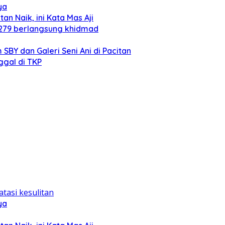
ya
an Naik, ini Kata Mas Aji
 279 berlangsung khidmad
BY dan Galeri Seni Ani di Pacitan
gal di TKP
ya