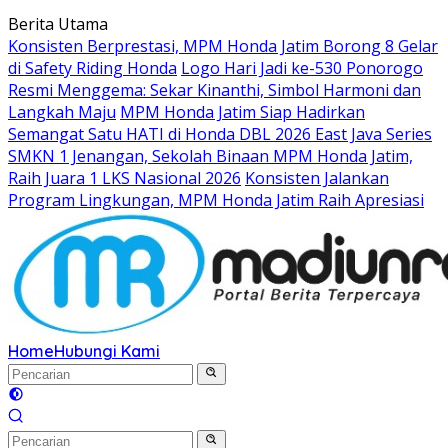
Langsung
Berita Utama
ke
Konsisten Berprestasi, MPM Honda Jatim Borong 8 Gelar
konten
di Safety Riding Honda
Logo Hari Jadi ke-530 Ponorogo
Resmi Menggema: Sekar Kinanthi, Simbol Harmoni dan
Langkah Maju
MPM Honda Jatim Siap Hadirkan
Semangat Satu HATI di Honda DBL 2026 East Java Series
SMKN 1 Jenangan, Sekolah Binaan MPM Honda Jatim,
Raih Juara 1 LKS Nasional 2026
Konsisten Jalankan
Program Lingkungan, MPM Honda Jatim Raih Apresiasi
Home
Hubungi Kami