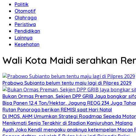
Politik
Otomotif
Olahraga
Peristiwa
Pendidikan
Lainnya
Kesehatan
Wali Kota Maidi serahkan Rem
Prabowo Subianto belum tentu maju lagi di Pilpres 2029
Bukan Ormas Preman, Sekjen DPP GRIB Jaya bongkar sifat
Bisa Panen 12,4 Ton/Hektar, Jagung REOG 234 Juga Taha
Rutan Ponorogo berikan REMISI saat Hari Natal
Di IMOS, AHM Umumkan Strategi Roadmap Sepeda Motor 
Menikmati Senja Terakhir di Stadion Kanjuruhan, Malang
Ayah Joko Kendil mengaku anaknya ketempelan Macan Pu