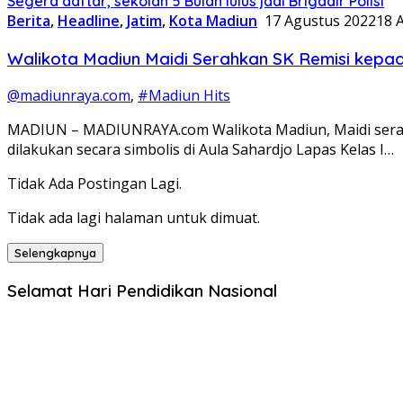
Segera daftar, sekolah 5 Bulan lulus jadi Brigadir Polisi
Berita
,
Headline
,
Jatim
,
Kota Madiun
17 Agustus 2022
18 
Walikota Madiun Maidi Serahkan SK Remisi kep
@madiunraya.com
,
#Madiun Hits
MADIUN – MADIUNRAYA.com Walikota Madiun, Maidi serah
dilakukan secara simbolis di Aula Sahardjo Lapas Kelas I…
Tidak Ada Postingan Lagi.
Tidak ada lagi halaman untuk dimuat.
Selengkapnya
Selamat Hari Pendidikan Nasional