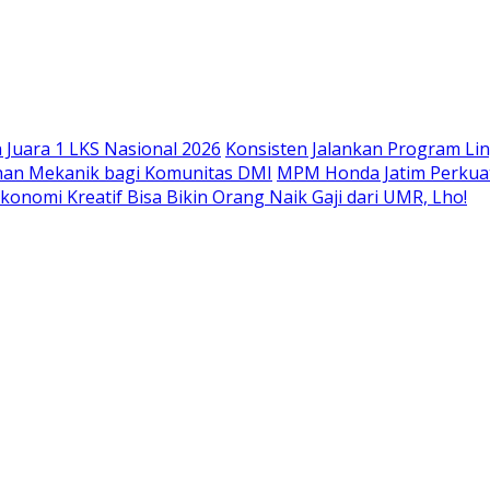
Langsung
ke
konten
Juara 1 LKS Nasional 2026
Konsisten Jalankan Program Li
han Mekanik bagi Komunitas DMI
MPM Honda Jatim Perkuat
konomi Kreatif Bisa Bikin Orang Naik Gaji dari UMR, Lho!