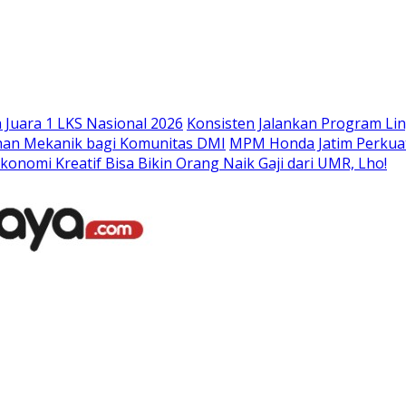
Langsung
ke
konten
Juara 1 LKS Nasional 2026
Konsisten Jalankan Program Li
han Mekanik bagi Komunitas DMI
MPM Honda Jatim Perkuat
konomi Kreatif Bisa Bikin Orang Naik Gaji dari UMR, Lho!