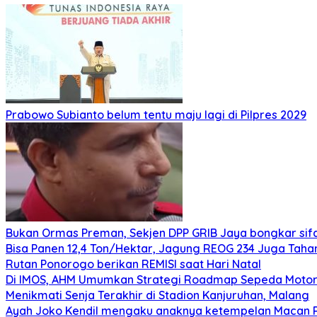
Prabowo Subianto belum tentu maju lagi di Pilpres 2029
Bukan Ormas Preman, Sekjen DPP GRIB Jaya bongkar sifat
Bisa Panen 12,4 Ton/Hektar, Jagung REOG 234 Juga Taha
Rutan Ponorogo berikan REMISI saat Hari Natal
Di IMOS, AHM Umumkan Strategi Roadmap Sepeda Motor 
Menikmati Senja Terakhir di Stadion Kanjuruhan, Malang
Ayah Joko Kendil mengaku anaknya ketempelan Macan Pu