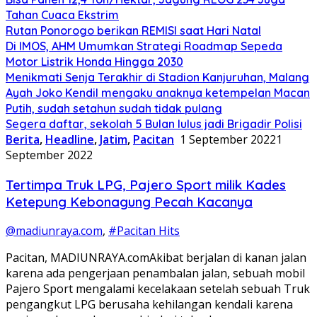
Tahan Cuaca Ekstrim
Rutan Ponorogo berikan REMISI saat Hari Natal
Di IMOS, AHM Umumkan Strategi Roadmap Sepeda
Motor Listrik Honda Hingga 2030
Menikmati Senja Terakhir di Stadion Kanjuruhan, Malang
Ayah Joko Kendil mengaku anaknya ketempelan Macan
Putih, sudah setahun sudah tidak pulang
Segera daftar, sekolah 5 Bulan lulus jadi Brigadir Polisi
Berita
,
Headline
,
Jatim
,
Pacitan
1 September 2022
1
September 2022
Tertimpa Truk LPG, Pajero Sport milik Kades
Ketepung Kebonagung Pecah Kacanya
@madiunraya.com
,
#Pacitan Hits
Pacitan, MADIUNRAYA.comAkibat berjalan di kanan jalan
karena ada pengerjaan penambalan jalan, sebuah mobil
Pajero Sport mengalami kecelakaan setelah sebuah Truk
pengangkut LPG berusaha kehilangan kendali karena