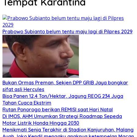
Tempat Karantina
Prabowo Subianto belum tentu maju lagi di Pilpres 2029
Bukan Ormas Preman, Sekjen DPP GRIB Jaya bongkar
sifat asli Hercules
Bisa Panen 12,4 Ton/Hektar, Jagung REOG 234 Juga
Tahan Cuaca Ekstrim
Rutan Ponorogo berikan REMISI saat Hari Natal
Di IMOS, AHM Umumkan Strategi Roadmap Sepeda
Motor Listrik Honda Hingga 2030
Menikmati Senja Terakhir di Stadion Kanjuruhan, Malang
Ayah Joko Kendil mengaku anaknya ketempelan Macan