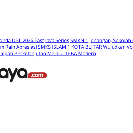
Langsung
ke
konten
nda DBL 2026 East Java Series
SMKN 1 Jenangan, Sekolah 
m Raih Apresiasi
SMKS ISLAM 1 KOTA BLITAR Wujudkan Voka
ampah Berkelanjutan Melalui TEBA Modern