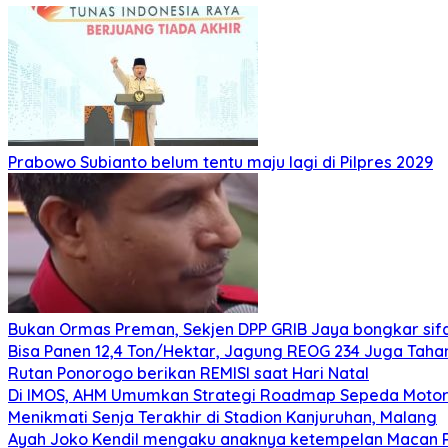
Prabowo Subianto belum tentu maju lagi di Pilpres 2029
Bukan Ormas Preman, Sekjen DPP GRIB Jaya bongkar sifat
Bisa Panen 12,4 Ton/Hektar, Jagung REOG 234 Juga Taha
Rutan Ponorogo berikan REMISI saat Hari Natal
Di IMOS, AHM Umumkan Strategi Roadmap Sepeda Motor 
Menikmati Senja Terakhir di Stadion Kanjuruhan, Malang
Ayah Joko Kendil mengaku anaknya ketempelan Macan Pu