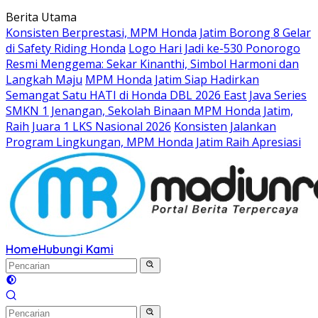
Langsung
Berita Utama
ke
Konsisten Berprestasi, MPM Honda Jatim Borong 8 Gelar
konten
di Safety Riding Honda
Logo Hari Jadi ke-530 Ponorogo
Resmi Menggema: Sekar Kinanthi, Simbol Harmoni dan
Langkah Maju
MPM Honda Jatim Siap Hadirkan
Semangat Satu HATI di Honda DBL 2026 East Java Series
SMKN 1 Jenangan, Sekolah Binaan MPM Honda Jatim,
Raih Juara 1 LKS Nasional 2026
Konsisten Jalankan
Program Lingkungan, MPM Honda Jatim Raih Apresiasi
Home
Hubungi Kami