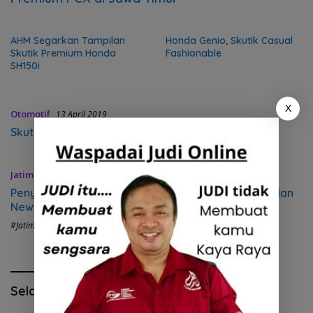
AHM Segarkan Tampilan
Honda Genio, Skutik Casual
Skutik Premium Honda
Fashionable
SH150i
X
Otomotif
13 April 2019
Skutik Populer Honda Vario Tampil Baru
Jatim
31 Januari 2019
Penyegaran Skutik Terlaris New Honda BeAT eSP dan
New Honda BeAT Street eSP
#Jatim Hits
Selamat Hari Pendidikan Nasional