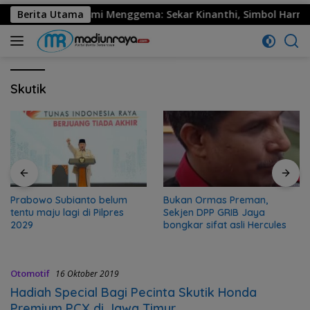
530 Ponorogo Resmi Menggema: Sekar Kinanthi, Simbol Harmoni
Berita Utama
Skutik
Prabowo Subianto belum
Bukan Ormas Preman,
tentu maju lagi di Pilpres
Sekjen DPP GRIB Jaya
2029
bongkar sifat asli Hercules
Otomotif
16 Oktober 2019
Hadiah Special Bagi Pecinta Skutik Honda
Premium PCX di Jawa Timur