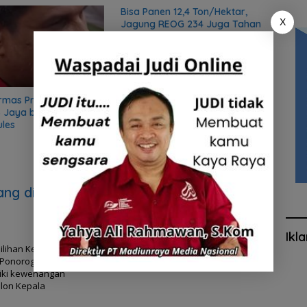
Bisa Panen 12,4 Ton/Hektar,
Rutan
X
Jagung REOG 234 Juga Tahan
saat 
Cuaca Ekstrim
rmas Preman, Sekjen
 Jaya bongkar sifat
ules
ng di
Ikl
ilihan Kepala
 Ponorogo
liki kewenangan
lon Kepala