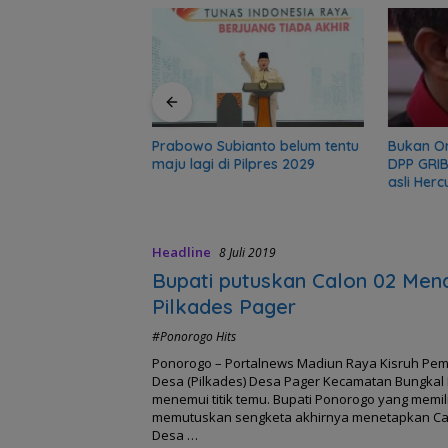
r, sekolah 5 Bulan
gadir Polisi
Prabowo Subianto belum tentu
Bukan O
maju lagi di Pilpres 2029
DPP GRIB
asli Herc
Headline
8 Juli 2019
Bupati putuskan Calon 02 Mena
Pilkades Pager
#Ponorogo Hits
Ponorogo – Portalnews Madiun Raya Kisruh Pem
Desa (Pilkades) Desa Pager Kecamatan Bungkal
menemui titik temu. Bupati Ponorogo yang memi
memutuskan sengketa akhirnya menetapkan Ca
Desa …