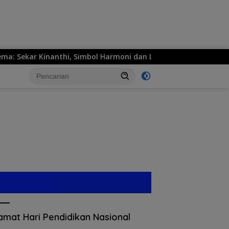
ekar Kinanthi, Simbol Harmoni dan Langkah Maju
MPM 
amat Hari Pendidikan Nasional