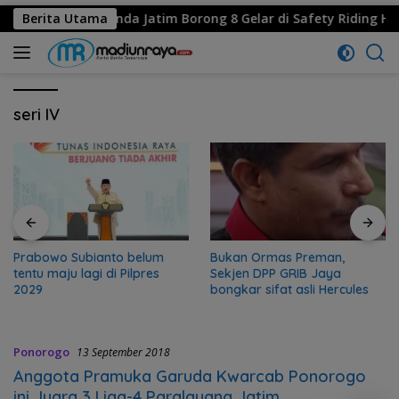
restasi, MPM Honda Jatim Borong 8 Gelar di Safety Riding Hond
Berita Utama
seri IV
Prabowo Subianto belum
Bukan Ormas Preman,
tentu maju lagi di Pilpres
Sekjen DPP GRIB Jaya
2029
bongkar sifat asli Hercules
Ponorogo
13 September 2018
Anggota Pramuka Garuda Kwarcab Ponorogo
ini Juara 3 Liga-4 Paralayang Jatim