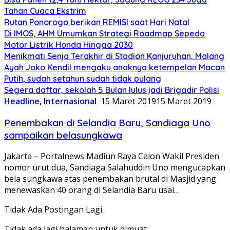
Tahan Cuaca Ekstrim
Rutan Ponorogo berikan REMISI saat Hari Natal
Di IMOS, AHM Umumkan Strategi Roadmap Sepeda
Motor Listrik Honda Hingga 2030
Menikmati Senja Terakhir di Stadion Kanjuruhan, Malang
Ayah Joko Kendil mengaku anaknya ketempelan Macan
Putih, sudah setahun sudah tidak pulang
Segera daftar, sekolah 5 Bulan lulus jadi Brigadir Polisi
Headline
,
Internasional
15 Maret 2019
15 Maret 2019
Penembakan di Selandia Baru, Sandiaga Uno
sampaikan belasungkawa
Jakarta – Portalnews Madiun Raya Calon Wakil Presiden
nomor urut dua, Sandiaga Salahuddin Uno mengucapkan
bela sungkawa atas penembakan brutal di Masjid yang
menewaskan 40 orang di Selandia Baru usai…
Tidak Ada Postingan Lagi.
Tidak ada lagi halaman untuk dimuat.