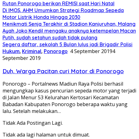
Rutan Ponorogo berikan REMISI saat Hari Natal
Di IMOS, AHM Umumkan Strategi Roadmap Sepeda
Motor Listrik Honda Hingga 2030
Menikmati Senja Terakhir di Stadion Kanjuruhan, Malang
Ayah Joko Kendil mengaku anaknya ketempelan Macan
Putih, sudah setahun sudah tidak pulang
Segera daftar, sekolah 5 Bulan lulus jadi Brigadir Polisi
Hukum
,
Kriminal
,
Ponorogo
4 September 2019
4
September 2019
Duh, Warga Pacitan curi Motor di Ponorogo
Ponorogo – Portalnews Madiun Raya Polisi berhasil
mengungkap kasus pencurian sepeda motor yang terjadi
di JaIan Menur 53 Kelurahan Kertosari Kecamatan
Babadan Kabupaten Ponorogo beberapa waktu yang
lalu. Setelah melakukan…
Tidak Ada Postingan Lagi.
Tidak ada lagi halaman untuk dimuat.