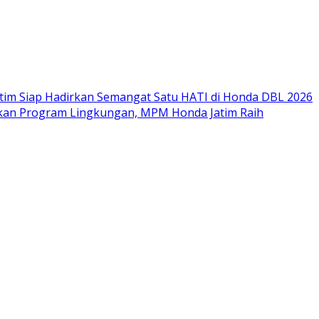
im Siap Hadirkan Semangat Satu HATI di Honda DBL 2026
nkan Program Lingkungan, MPM Honda Jatim Raih