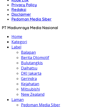
Kode Etik
Privacy Policy
Redaksi
Disclaimer
Pedoman Media Siber
PT Madiunraya Media Nasional
Home
Kategori
Label
Balapan
Berita Otomotif
Bulutangkis
Daihatsu
DKI Jakarta
Gerindra
Kejahatan
Mitsubishi
New Zealand
Laman
Pedoman Media Siber