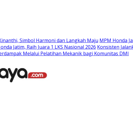
Langsung
ke
konten
Kinanthi, Simbol Harmoni dan Langkah Maju
MPM Honda Jat
da Jatim, Raih Juara 1 LKS Nasional 2026
Konsisten Jala
rdampak Melalui Pelatihan Mekanik bagi Komunitas DMI