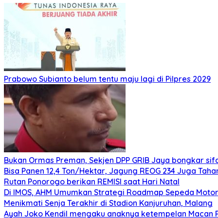
Prabowo Subianto belum tentu maju lagi di Pilpres 2029
Bukan Ormas Preman, Sekjen DPP GRIB Jaya bongkar sifat
Bisa Panen 12,4 Ton/Hektar, Jagung REOG 234 Juga Taha
Rutan Ponorogo berikan REMISI saat Hari Natal
Di IMOS, AHM Umumkan Strategi Roadmap Sepeda Motor 
Menikmati Senja Terakhir di Stadion Kanjuruhan, Malang
Ayah Joko Kendil mengaku anaknya ketempelan Macan Pu