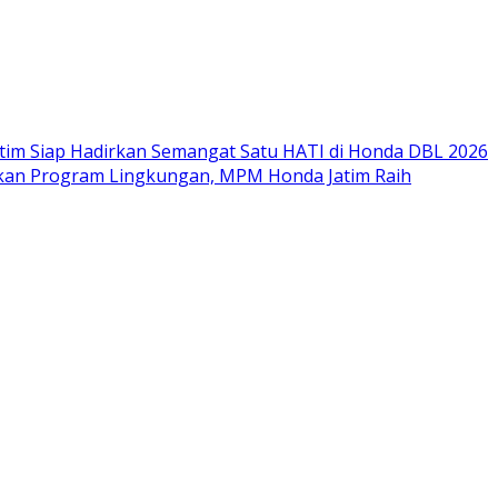
im Siap Hadirkan Semangat Satu HATI di Honda DBL 2026
nkan Program Lingkungan, MPM Honda Jatim Raih