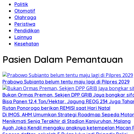
Politik
Otomotif
Olahraga
Peristiwa
Pendidikan
Lainnya
Kesehatan
Pasien Dalam Pemantauan
Prabowo Subianto belum tentu maju lagi di Pilpres 2029
Bukan Ormas Preman, Sekjen DPP GRIB Jaya bongkar sifat
Bisa Panen 12,4 Ton/Hektar, Jagung REOG 234 Juga Taha
Rutan Ponorogo berikan REMISI saat Hari Natal
Di IMOS, AHM Umumkan Strategi Roadmap Sepeda Motor 
Menikmati Senja Terakhir di Stadion Kanjuruhan, Malang
Ayah Joko Kendil mengaku anaknya ketempelan Macan Pu