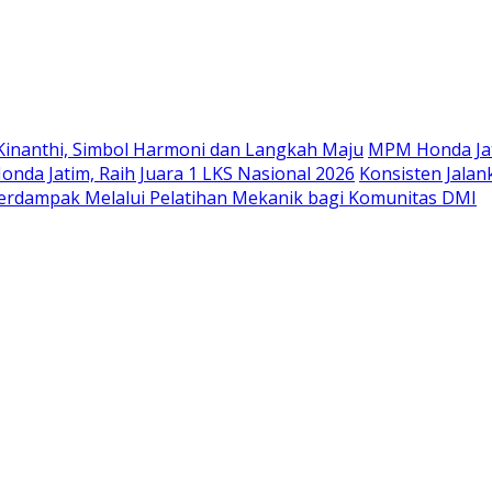
Langsung
ke
konten
Kinanthi, Simbol Harmoni dan Langkah Maju
MPM Honda Jat
da Jatim, Raih Juara 1 LKS Nasional 2026
Konsisten Jala
rdampak Melalui Pelatihan Mekanik bagi Komunitas DMI