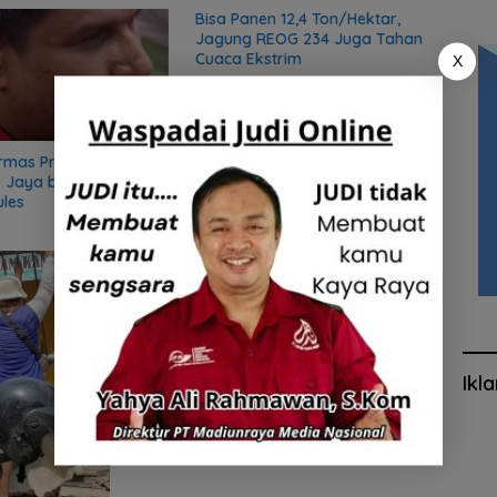
Bisa Panen 12,4 Ton/Hektar,
Rutan
Jagung REOG 234 Juga Tahan
saat 
Cuaca Ekstrim
X
rmas Preman, Sekjen
 Jaya bongkar sifat
ules
Ikl