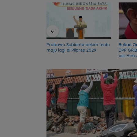
r, sekolah 5 Bulan
gadir Polisi
Prabowo Subianto belum tentu
Bukan O
maju lagi di Pilpres 2029
DPP GRIB
asli Herc