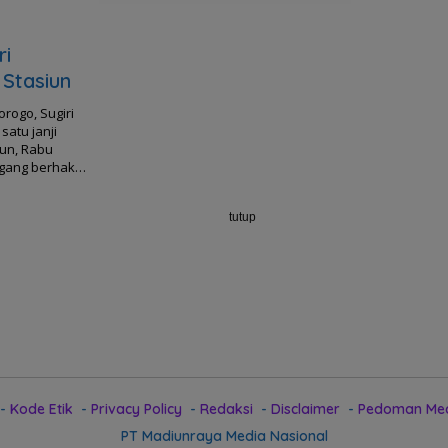
ri
Stasiun
rogo, Sugiri
atu janji
iun, Rabu
dagang berhak…
tutup
Kode Etik
Privacy Policy
Redaksi
Disclaimer
Pedoman Med
PT Madiunraya Media Nasional