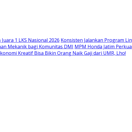
Langsung
ke
konten
Juara 1 LKS Nasional 2026
Konsisten Jalankan Program Li
han Mekanik bagi Komunitas DMI
MPM Honda Jatim Perkuat
konomi Kreatif Bisa Bikin Orang Naik Gaji dari UMR, Lho!