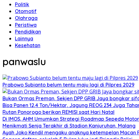
Politik
Otomotif
Olahraga
Peristiwa
Pendidikan
Lainnya
Kesehatan
panwaslu
Prabowo Subianto belum tentu maju lagi di Pilpres 2029
Bukan Ormas Preman, Sekjen DPP GRIB Jaya bongkar sifat
Bisa Panen 12,4 Ton/Hektar, Jagung REOG 234 Juga Taha
Rutan Ponorogo berikan REMISI saat Hari Natal
Di IMOS, AHM Umumkan Strategi Roadmap Sepeda Motor 
Menikmati Senja Terakhir di Stadion Kanjuruhan, Malang
Ayah Joko Kendil mengaku anaknya ketempelan Macan Pu