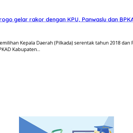
norogo gelar rakor dengan KPU, Panwaslu dan BPK
milihan Kepala Daerah (Pilkada) serentak tahun 2018 dan
BPKAD Kabupaten…