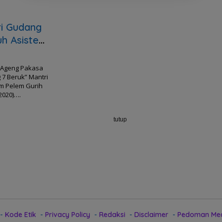
ri Gudang
h Asisten
Tahun Baru
 Ageng Pakasa
 7 Beruk” Mantri
m Pelem Gurih
2020)….
tutup
Kode Etik
Privacy Policy
Redaksi
Disclaimer
Pedoman Med