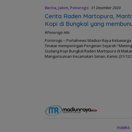
Berita
,
Jatim
,
Ponorogo
31 Desember 2020
Cerita Raden Martopura, Mant
Kopi di Bungkal yang membunu
Residen Belanda saat malam 
#Ponorogo Hits
1853
Ponorogo – Portalnews Madiun Raya Keluwarga
Tinatar memperingati Pengetan Sejarah “Meteng
Gudang Kopi Bungkal Raden Martopura di Maka
Mangunsuman Kecamatan Siman, Kamis (31/12/
Indeks