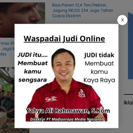
Bisa Panen 12,4 Ton/Hektar,
Rutan
Jagung REOG 234 Juga Tahan
saat 
Cuaca Ekstrim
X
rmas Preman, Sekjen
 Jaya bongkar sifat
ules
Ikl