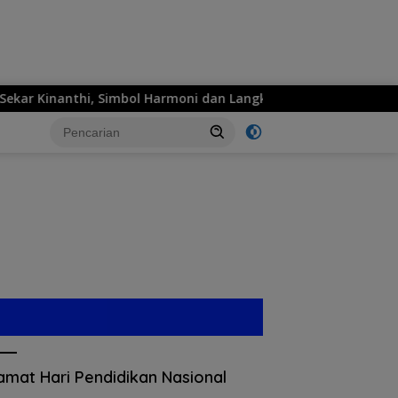
 Kinanthi, Simbol Harmoni dan Langkah Maju
MPM Hond
amat Hari Pendidikan Nasional