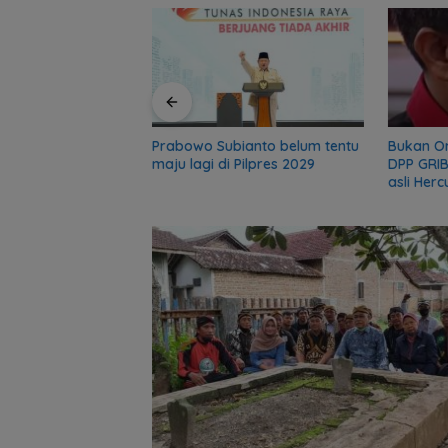
r, sekolah 5 Bulan
gadir Polisi
Prabowo Subianto belum tentu
Bukan O
maju lagi di Pilpres 2029
DPP GRIB
asli Herc