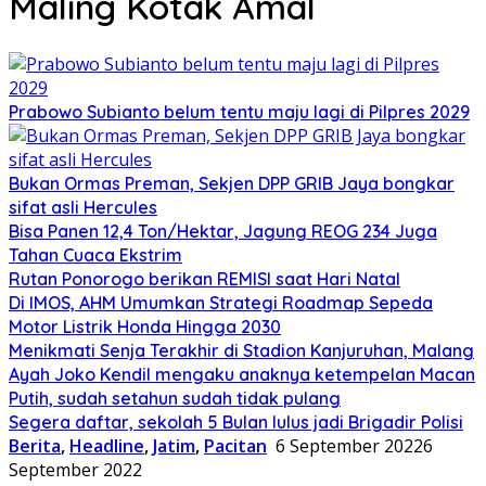
Maling Kotak Amal
Prabowo Subianto belum tentu maju lagi di Pilpres 2029
Bukan Ormas Preman, Sekjen DPP GRIB Jaya bongkar
sifat asli Hercules
Bisa Panen 12,4 Ton/Hektar, Jagung REOG 234 Juga
Tahan Cuaca Ekstrim
Rutan Ponorogo berikan REMISI saat Hari Natal
Di IMOS, AHM Umumkan Strategi Roadmap Sepeda
Motor Listrik Honda Hingga 2030
Menikmati Senja Terakhir di Stadion Kanjuruhan, Malang
Ayah Joko Kendil mengaku anaknya ketempelan Macan
Putih, sudah setahun sudah tidak pulang
Segera daftar, sekolah 5 Bulan lulus jadi Brigadir Polisi
Berita
,
Headline
,
Jatim
,
Pacitan
6 September 2022
6
September 2022