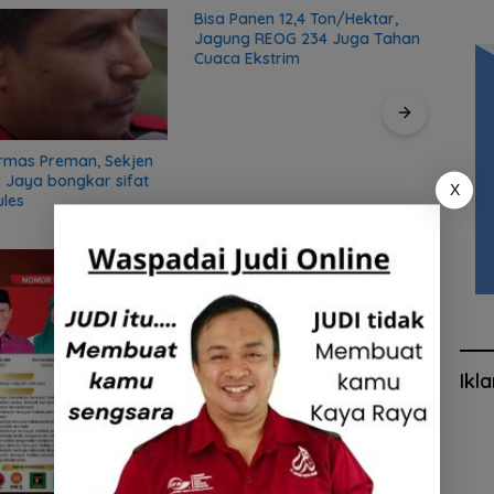
Bisa Panen 12,4 Ton/Hektar,
Rutan
Jagung REOG 234 Juga Tahan
saat 
Cuaca Ekstrim
rmas Preman, Sekjen
 Jaya bongkar sifat
X
ules
Ikl
KPU Magetan Gelar Deklarasi
Kampanye Damai Pilkada Magetan
2024