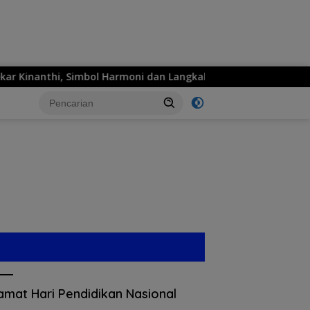
nanthi, Simbol Harmoni dan Langkah Maju
MPM Honda Ja
amat Hari Pendidikan Nasional