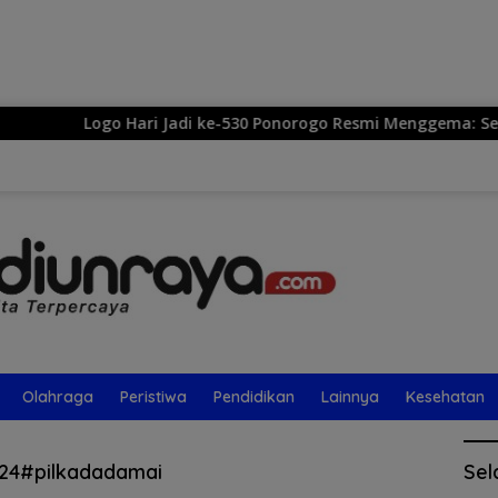
Langsung
ke
konten
Logo Hari Jadi ke-530 Ponorogo Resmi Menggema: Sekar Ki
Olahraga
Peristiwa
Pendidikan
Lainnya
Kesehatan
24#pilkadadamai
Sel