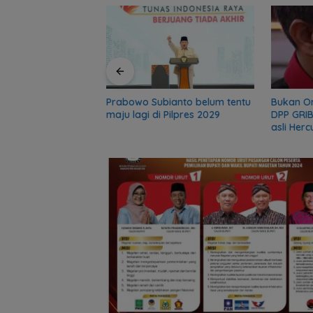
r, sekolah 5 Bulan
gadir Polisi
Prabowo Subianto belum tentu
Bukan O
maju lagi di Pilpres 2029
DPP GRIB
asli Herc