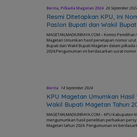
Berita
,
Pilkada Magetan 2024
26 September 202
Resmi Ditetapkan KPU, Ini No
Paslon Bupati dan Wakil Bupati
Pilkada Magetan 2024
MAGETAN,MADIUNRAYA.COM – Komisi Pemilihan
Magetan Umumkan hasil penetapan nomor urut
Bupati dan Wakil Bupati Magetan dalam pilkada
2024.Pengumuman ini berdasarkan surat nomor :
Berita
14 September 2024
KPU Magetan Umumkan Hasil Ve
Wakil Bupati Magetan Tahun 2
MAGETAN,MADIUNRAYA.COM – KPU Kabupaten Maget
mengumumkan hasil penelitian perbaikan persyar
Magetan tahun 2024. Pengumuman ini berdasa