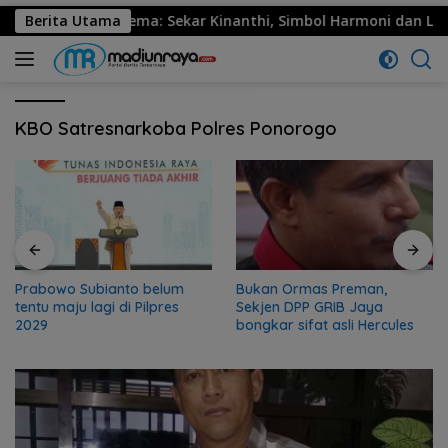
o Resmi Menggema: Sekar Kinanthi, Simbol Harmoni dan Langka
Berita Utama
KBO Satresnarkoba Polres Ponorogo
Prabowo Subianto belum
Bukan Ormas Preman,
tentu maju lagi di Pilpres
Sekjen DPP GRIB Jaya
2029
bongkar sifat asli Hercules