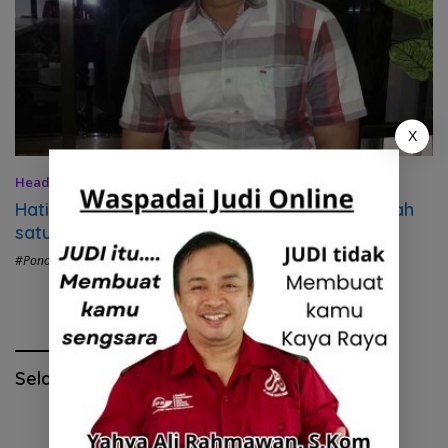
X
Headline
28 Juli 2023
Hati – Hati, obat Illegal ada disekitar kita, salah
satunya Produk Kosmetik
#Ponorogo Hits
Selamat Hari Pendidikan Nasional