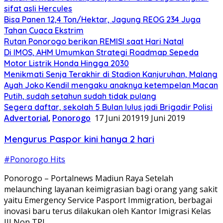
sifat asli Hercules
Bisa Panen 12,4 Ton/Hektar, Jagung REOG 234 Juga
Tahan Cuaca Ekstrim
Rutan Ponorogo berikan REMISI saat Hari Natal
Di IMOS, AHM Umumkan Strategi Roadmap Sepeda
Motor Listrik Honda Hingga 2030
Menikmati Senja Terakhir di Stadion Kanjuruhan, Malang
Ayah Joko Kendil mengaku anaknya ketempelan Macan
Putih, sudah setahun sudah tidak pulang
Segera daftar, sekolah 5 Bulan lulus jadi Brigadir Polisi
Advertorial
,
Ponorogo
17 Juni 2019
19 Juni 2019
Mengurus Paspor kini hanya 2 hari
#Ponorogo Hits
Ponorogo – Portalnews Madiun Raya Setelah
melaunching layanan keimigrasian bagi orang yang sakit
yaitu Emergency Service Pasport Immigration, berbagai
inovasi baru terus dilakukan oleh Kantor Imigrasi Kelas
III Non TPI…