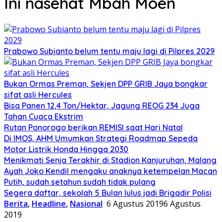
Ini nasehat Mbah Moen
Prabowo Subianto belum tentu maju lagi di Pilpres 2029
Bukan Ormas Preman, Sekjen DPP GRIB Jaya bongkar
sifat asli Hercules
Bisa Panen 12,4 Ton/Hektar, Jagung REOG 234 Juga
Tahan Cuaca Ekstrim
Rutan Ponorogo berikan REMISI saat Hari Natal
Di IMOS, AHM Umumkan Strategi Roadmap Sepeda
Motor Listrik Honda Hingga 2030
Menikmati Senja Terakhir di Stadion Kanjuruhan, Malang
Ayah Joko Kendil mengaku anaknya ketempelan Macan
Putih, sudah setahun sudah tidak pulang
Segera daftar, sekolah 5 Bulan lulus jadi Brigadir Polisi
Berita
,
Headline
,
Nasional
6 Agustus 2019
6 Agustus
2019