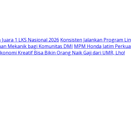
Langsung
ke
konten
Juara 1 LKS Nasional 2026
Konsisten Jalankan Program Li
han Mekanik bagi Komunitas DMI
MPM Honda Jatim Perkuat
konomi Kreatif Bisa Bikin Orang Naik Gaji dari UMR, Lho!