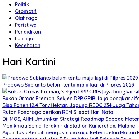
Politik
Otomotif
Olahraga
Peristiwa
Pendidikan
Lainnya
Kesehatan
Hari Kartini
Prabowo Subianto belum tentu maju lagi di Pilpres 2029
Bukan Ormas Preman, Sekjen DPP GRIB Jaya bongkar sifat
Bisa Panen 12,4 Ton/Hektar, Jagung REOG 234 Juga Taha
Rutan Ponorogo berikan REMISI saat Hari Natal
Di IMOS, AHM Umumkan Strategi Roadmap Sepeda Motor 
Menikmati Senja Terakhir di Stadion Kanjuruhan, Malang
Ayah Joko Kendil mengaku anaknya ketempelan Macan Pu