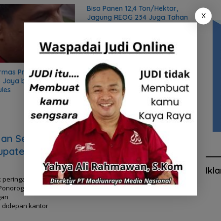
Bisa Panen 12,4 Ton/Hektar,
Rutan Po
X
Jagung REOG 234 Juga Tahan
saat Hari
Cuaca Ekstrim
 Preman, Sekjen
a bongkar sifat
lan Sehat
upaten
Ikl
 peringatan
 Ponorogo
gan
h didepan kantor