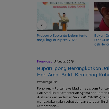
sekolah 5 Bulan
r Polisi
Prabowo Subianto belum tentu
Bukan Ormas
maju lagi di Pilpres 2029
DPP GRIB Jay
asli Hercules
Ponorogo
5 Januari 2019
Bupati Ipong Berangkatkan Ja
Hari Amal Bakti Kemenag Kab
Ponorogo
#Ponorogo Hits
Ponorogo – Portalnews Madiunraya. com Puncak
Hari Amal Bakti Kementerian Agama Kabupaten
dilaksanakan pada hari Sabtu, (05/01/2019) den
mengadakan jalan sehat dengan start dan finis
Kementerian…