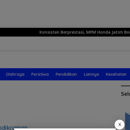
Langsung
ke
konten
Konsisten Berprestasi, MPM Honda Jatim Borong 
Olahraga
Peristiwa
Pendidikan
Lainnya
Kesehatan
Sel
X
odikraman