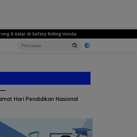
8 Gelar di Safety Riding Honda
Logo Hari Jadi ke-530 
amat Hari Pendidikan Nasional