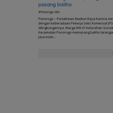
pasang baliho
#Ponorogo Hits
Ponorogo – Portalnews Madiun Raya Karena me
dengan keberadaan Pekerja Seks Komersial (PS
dilingkungannya, Warga RW 01 Kelurahan Suro
Kecamatan Ponorogo memasang baliho larang
jasa esek…