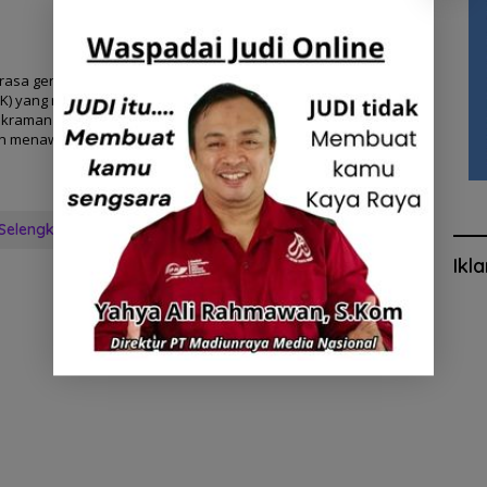
rasa gerah
K) yang mangkal
dikraman
an menawarkan
Selengkapnya
Ikl