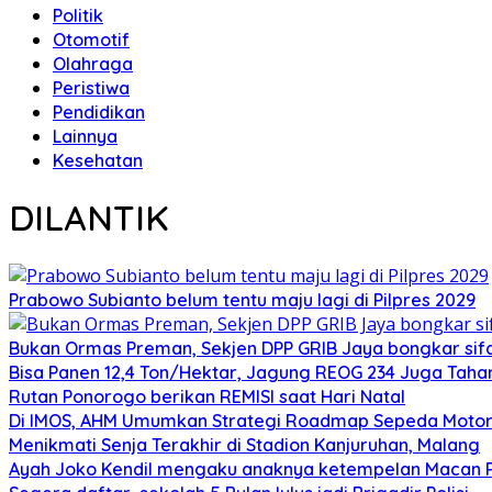
Politik
Otomotif
Olahraga
Peristiwa
Pendidikan
Lainnya
Kesehatan
DILANTIK
Prabowo Subianto belum tentu maju lagi di Pilpres 2029
Bukan Ormas Preman, Sekjen DPP GRIB Jaya bongkar sifat
Bisa Panen 12,4 Ton/Hektar, Jagung REOG 234 Juga Taha
Rutan Ponorogo berikan REMISI saat Hari Natal
Di IMOS, AHM Umumkan Strategi Roadmap Sepeda Motor 
Menikmati Senja Terakhir di Stadion Kanjuruhan, Malang
Ayah Joko Kendil mengaku anaknya ketempelan Macan Pu