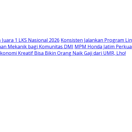
Langsung
ke
konten
Juara 1 LKS Nasional 2026
Konsisten Jalankan Program Li
han Mekanik bagi Komunitas DMI
MPM Honda Jatim Perkuat
konomi Kreatif Bisa Bikin Orang Naik Gaji dari UMR, Lho!