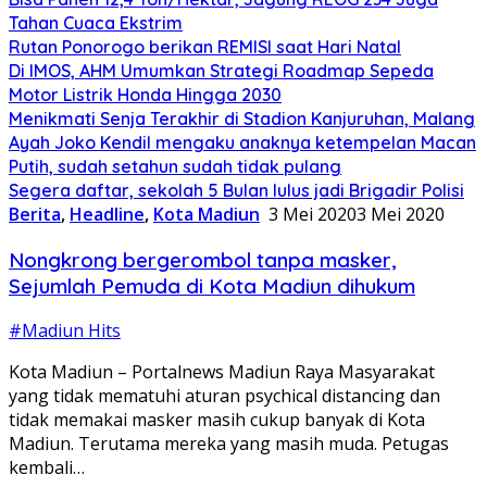
Tahan Cuaca Ekstrim
Rutan Ponorogo berikan REMISI saat Hari Natal
Di IMOS, AHM Umumkan Strategi Roadmap Sepeda
Motor Listrik Honda Hingga 2030
Menikmati Senja Terakhir di Stadion Kanjuruhan, Malang
Ayah Joko Kendil mengaku anaknya ketempelan Macan
Putih, sudah setahun sudah tidak pulang
Segera daftar, sekolah 5 Bulan lulus jadi Brigadir Polisi
Berita
,
Headline
,
Kota Madiun
3 Mei 2020
3 Mei 2020
Nongkrong bergerombol tanpa masker,
Sejumlah Pemuda di Kota Madiun dihukum
#Madiun Hits
Kota Madiun – Portalnews Madiun Raya Masyarakat
yang tidak mematuhi aturan psychical distancing dan
tidak memakai masker masih cukup banyak di Kota
Madiun. Terutama mereka yang masih muda. Petugas
kembali…