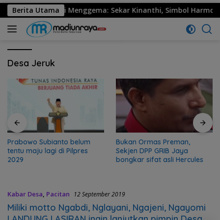
0 Ponorogo Resmi Menggema: Sekar Kinanthi, Simbol Harmoni d
Berita Utama
Desa Jeruk
Prabowo Subianto belum
Bukan Ormas Preman,
tentu maju lagi di Pilpres
Sekjen DPP GRIB Jaya
2029
bongkar sifat asli Hercules
Kabar Desa
,
Pacitan
12 September 2019
Miliki motto Ngabdi, Nglayani, Ngajeni, Ngayomi
LANDUNG LASIRAN ingin lanjutkan pimpin Desa