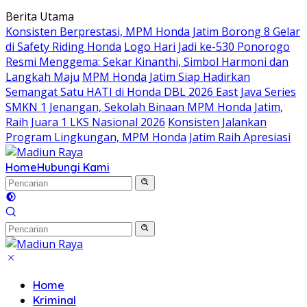
Langsung
Berita Utama
ke
Konsisten Berprestasi, MPM Honda Jatim Borong 8 Gelar
konten
di Safety Riding Honda
Logo Hari Jadi ke-530 Ponorogo
Resmi Menggema: Sekar Kinanthi, Simbol Harmoni dan
Langkah Maju
MPM Honda Jatim Siap Hadirkan
Semangat Satu HATI di Honda DBL 2026 East Java Series
SMKN 1 Jenangan, Sekolah Binaan MPM Honda Jatim,
Raih Juara 1 LKS Nasional 2026
Konsisten Jalankan
Program Lingkungan, MPM Honda Jatim Raih Apresiasi
Home
Hubungi Kami
Home
Kriminal