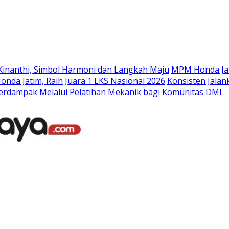
Langsung
ke
konten
Kinanthi, Simbol Harmoni dan Langkah Maju
MPM Honda Jat
da Jatim, Raih Juara 1 LKS Nasional 2026
Konsisten Jala
rdampak Melalui Pelatihan Mekanik bagi Komunitas DMI