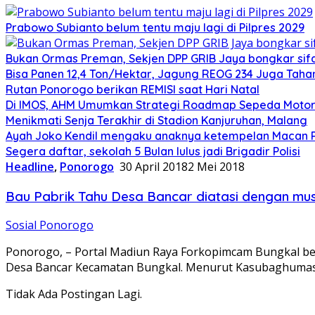
Prabowo Subianto belum tentu maju lagi di Pilpres 2029
Bukan Ormas Preman, Sekjen DPP GRIB Jaya bongkar sifat
Bisa Panen 12,4 Ton/Hektar, Jagung REOG 234 Juga Taha
Rutan Ponorogo berikan REMISI saat Hari Natal
Di IMOS, AHM Umumkan Strategi Roadmap Sepeda Motor 
Menikmati Senja Terakhir di Stadion Kanjuruhan, Malang
Ayah Joko Kendil mengaku anaknya ketempelan Macan Pu
Segera daftar, sekolah 5 Bulan lulus jadi Brigadir Polisi
Headline
,
Ponorogo
30 April 2018
2 Mei 2018
Bau Pabrik Tahu Desa Bancar diatasi dengan m
Sosial Ponorogo
Ponorogo, – Portal Madiun Raya Forkopimcam Bungkal bers
Desa Bancar Kecamatan Bungkal. Menurut Kasubaghuma
Tidak Ada Postingan Lagi.