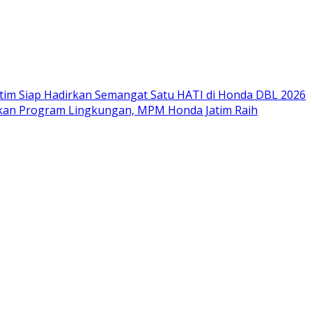
im Siap Hadirkan Semangat Satu HATI di Honda DBL 2026
nkan Program Lingkungan, MPM Honda Jatim Raih