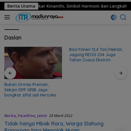
mi Menggema: Sekar Kinanthi, Simbol Harmoni dan Langkah Maj
Berita Utama
Daslan
Bisa Panen 12,4 Ton/Hektar,
Jagung REOG 234 Juga
Tahan Cuaca Ekstrim
Bukan Ormas Preman,
Sekjen DPP GRIB Jaya
bongkar sifat asli Hercules
Berita
,
Headline
,
Jatim
29 Maret 2022
Tidak hanya Mbak Rara, Warga Slahung
Ponorogo bisa Menolak Hujan