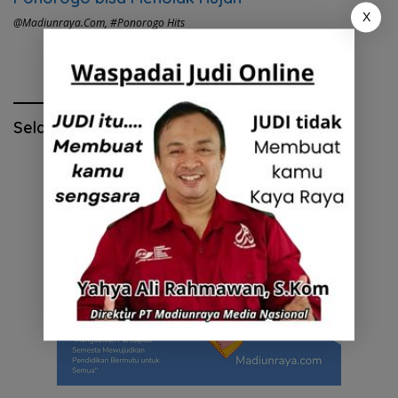
X
@madiunraya.com
,
#Ponorogo Hits
Selamat Hari Pendidikan Nasional