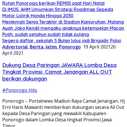
Rutan Ponorogo berikan REMISI saat Hari Natal
Di IMOS, AHM Umumkan Strategi Roadmap Sepeda
Motor Listrik Honda Hingga 2030
Menikmati Senja Terakhir di Stadion Kanjuruhan, Malang
Ayah Joko Kendil mengaku anaknya ketempelan Macan
Putih, sudah setahun sudah tidak pulang
Segera daftar, sekolah 5 Bulan lulus jadi Brigadir Polisi
Advertorial
,
Berita
,
Jatim
,
Ponorogo
19 April 2021
20
April 2021
Dukung Desa Paringan JAWARA Lomba Desa
Tingkat Provinsi, Camat Jenangan ALL OUT
berikan dukungan
#Ponorogo Hits
Ponorogo – Portalnews Madiun Raya Camat Jenangan, Hj
Erni Haris Mawanti memberikan dukungan secara All Out
kepada Desa Paringan yang mewakili Kabupaten
Ponorogo dalam Lomba Desa tingkat Provinsi Jawa
Timur….