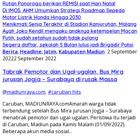
Rutan Ponorogo berikan REMISI saat Hari Natal
Di IMOS, AHM Umumkan Strategi Roadmap Sepeda
Motor Listrik Honda Hingga 2030
Menikmati Senja Terakhir di Stadion Kanjuruhan, Malang
Ayah Joko Kendil mengaku anaknya ketempelan Macan
Putih, sudah setahun sudah tidak pulang
Segera daftar, sekolah 5 Bulan lulus jadi Brigadir Polisi
Berita
,
Headline
,
Jatim
,
Kabupaten Madiun
2 September
2022
2 September 2022
Tabrak Pemotor dan Ugal-ugalan, Bus Mira
jurusan Jogja – Surabaya di rusak Massa
@madiunraya.com
,
#caruban hits
Caruban, MADIUNRAYA.comAmarah warga tidak
terbendung setelah Bus Mira jurusan Jogja – Surabaya
menabrak pemotor dan ugal-ugalan. Peristiwa itu terjadi
di Caruban, Madiun pada Kamis Malam (01/09/2022).
Beberapa akun media sosial…