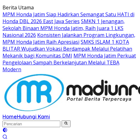
Langsung
Berita Utama
ke
MPM Honda Jatim Siap Hadirkan Semangat Satu HATI di
konten
Honda DBL 2026 East Java Series
SMKN 1 Jenangan,
Sekolah Binaan MPM Honda Jatim, Raih Juara 1 LKS
Nasional 2026
Konsisten Jalankan Program Lingkungan,
MPM Honda Jatim Raih Apresiasi
SMKS ISLAM 1 KOTA
BLITAR Wujudkan Vokasi Berdampak Melalui Pelatihan
Mekanik bagi Komunitas DMI
MPM Honda Jatim Perkuat
Pengelolaan Sampah Berkelanjutan Melalui TEBA
Modern
Home
Hubungi Kami