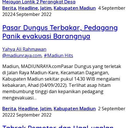
Mejayan Lantik 2 Perangkat Desa
Berita
,
Headline
,
Jatim
,
Kabupaten Madiun
4 September
2022
4 September 2022
Pasar Dungus Terbakar, Pedagang
Panik evakuasi Barangnya
Yahya Ali Rahmawan
@madiunraya.com
,
#Madiun Hits
Madiun, MADIUNRAYA.comPasar Dungus yang terletak
di Jalan Raya Madiun-Kare, Kecamatan Dagangan,
Kabupaten Madiun sekitar pukul 14.30 WIB mengalami
kebakaran, Ahad (04/09/2022). Terlihat asap hitam
membumbung tinggi dan kepanikan pedagang
mengevakuasi…
Berita
,
Headline
,
Jatim
,
Kabupaten Madiun
2 September
2022
2 September 2022