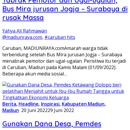
Tabrak Pemotor dan Ugal-ugalan,
Bus Mira jurusan Jogja – Surabaya di
rusak Massa
Yahya Ali Rahmawan
@madiunraya.com
,
#caruban hits
Caruban, MADIUNRAYA.comAmarah warga tidak
terbendung setelah Bus Mira jurusan Jogja – Surabaya
menabrak pemotor dan ugal-ugalan. Peristiwa itu terjadi
di Caruban, Madiun pada Kamis Malam (01/09/2022).
Beberapa akun media sosial…
Berita
,
Headline
,
Inspirasi
,
Kabupaten Madiun
,
Madiun
20 Juni 2022
29 Juni 2022
Gunakan Dana Desa, Pemdes