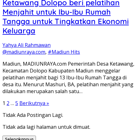
Ketawang Dolopo beri pelatihan
Menjahit untuk Ibu-Ibu Rumah
Tangga untuk Tingkatkan Ekonomi
Keluarga
Yahya Ali Rahmawan
@madiunraya.com
,
#Madiun Hits
Madiun, MADIUNRAYA.com Pemerintah Desa Ketawang,
Kecamatan Dolopo Kabupaten Madiun menggelar
pelatihan menjahit bagi 13 Ibu-Ibu Rumah Tangga di
desa itu. Menurut Mashuri, BA, pelatihan menjahit yang
dilakukan merupakan salah satu…
Paginasi
1
2
…
5
Berikutnya »
pos
Tidak Ada Postingan Lagi.
Tidak ada lagi halaman untuk dimuat.
Selengkapnya