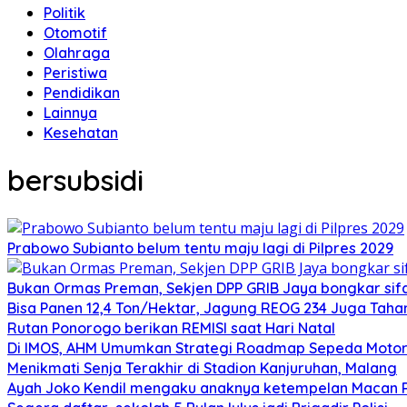
Politik
Otomotif
Olahraga
Peristiwa
Pendidikan
Lainnya
Kesehatan
bersubsidi
Prabowo Subianto belum tentu maju lagi di Pilpres 2029
Bukan Ormas Preman, Sekjen DPP GRIB Jaya bongkar sifat
Bisa Panen 12,4 Ton/Hektar, Jagung REOG 234 Juga Taha
Rutan Ponorogo berikan REMISI saat Hari Natal
Di IMOS, AHM Umumkan Strategi Roadmap Sepeda Motor 
Menikmati Senja Terakhir di Stadion Kanjuruhan, Malang
Ayah Joko Kendil mengaku anaknya ketempelan Macan Pu