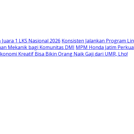
Langsung
ke
konten
Juara 1 LKS Nasional 2026
Konsisten Jalankan Program Li
han Mekanik bagi Komunitas DMI
MPM Honda Jatim Perkuat
konomi Kreatif Bisa Bikin Orang Naik Gaji dari UMR, Lho!