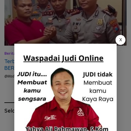
X
Berita
,
Headline
,
Jatim
,
Kota Madiun
24 Agustus 2022
Terbaru, Kasatlantas Polres Madiun Kota
BERDAMAI dengan Wartawan
@madiunraya.com
,
#Madiun Hits
Selamat Hari Pendidikan Nasional