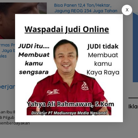
Bisa Panen 12,4 Ton/Hektar,
Rutan
X
Jagung REOG 234 Juga Tahan
saat 
Cuaca Ekstrim
rmas Preman, Sekjen
 Jaya bongkar sifat
ules
erjanji
Ikl
an Ibu Ibu
 Pilgub Jatim
n memberdayakan