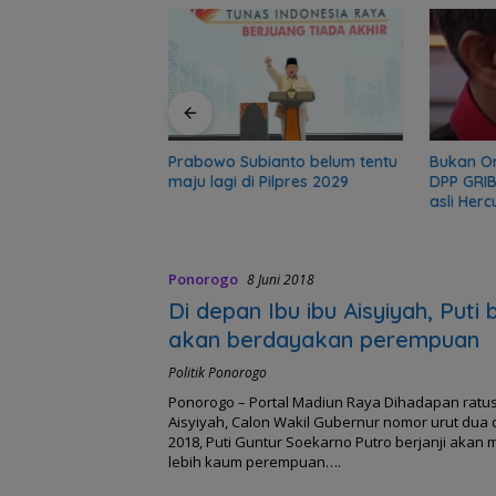
r, sekolah 5 Bulan
gadir Polisi
Prabowo Subianto belum tentu
Bukan O
maju lagi di Pilpres 2029
DPP GRIB
asli Herc
Ponorogo
8 Juni 2018
Di depan Ibu ibu Aisyiyah, Puti b
akan berdayakan perempuan
Politik Ponorogo
Ponorogo – Portal Madiun Raya Dihadapan ratus
Aisyiyah, Calon Wakil Gubernur nomor urut dua di
2018, Puti Guntur Soekarno Putro berjanji aka
lebih kaum perempuan….