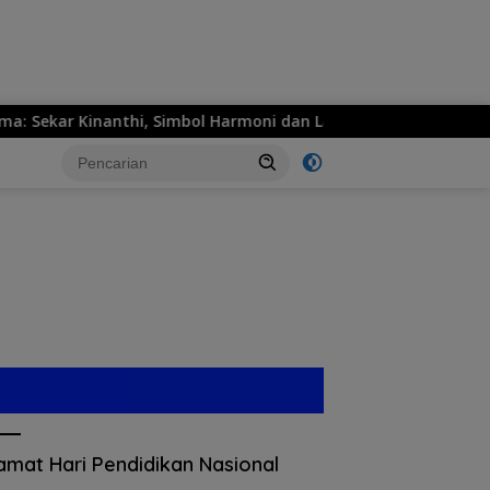
ekar Kinanthi, Simbol Harmoni dan Langkah Maju
MPM H
amat Hari Pendidikan Nasional