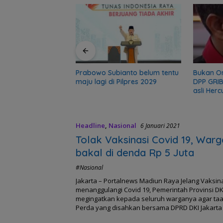
r, sekolah 5 Bulan
gadir Polisi
Prabowo Subianto belum tentu
Bukan O
maju lagi di Pilpres 2029
DPP GRIB
asli Herc
Headline
,
Nasional
6 Januari 2021
Tolak Vaksinasi Covid 19, War
bakal di denda Rp 5 Juta
#Nasional
Jakarta – Portalnews Madiun Raya Jelang Vaksin
menanggulangi Covid 19, Pemerintah Provinsi DKI
megingatkan kepada seluruh warganya agar taa
Perda yang disahkan bersama DPRD DKI Jakarta