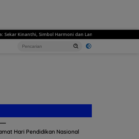
r Kinanthi, Simbol Harmoni dan Langkah Maju
MPM Hon
amat Hari Pendidikan Nasional