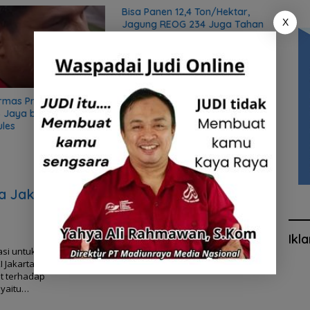
Bisa Panen 12,4 Ton/Hektar,
Rutan
X
Jagung REOG 234 Juga Tahan
saat 
Cuaca Ekstrim
rmas Preman, Sekjen
 Jaya bongkar sifat
ules
ga Jakarta
Ikl
asi untuk
 Jakarta
t terhadap
 yaitu…