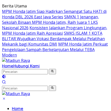
Langsung
Berita Utama
ke
MPM Honda Jatim Siap Hadirkan Semangat Satu HATI di
konten
Honda DBL 2026 East Java Series
SMKN 1 Jenangan,
Sekolah Binaan MPM Honda Jatim, Raih Juara 1 LKS
Nasional 2026
Konsisten Jalankan Program Lingkungan,
MPM Honda Jatim Raih Apresiasi
SMKS ISLAM 1 KOTA
BLITAR Wujudkan Vokasi Berdampak Melalui Pelatihan
Mekanik bagi Komunitas DMI
MPM Honda Jatim Perkuat
Pengelolaan Sampah Berkelanjutan Melalui TEBA
Modern
Home
Hubungi Kami
Home